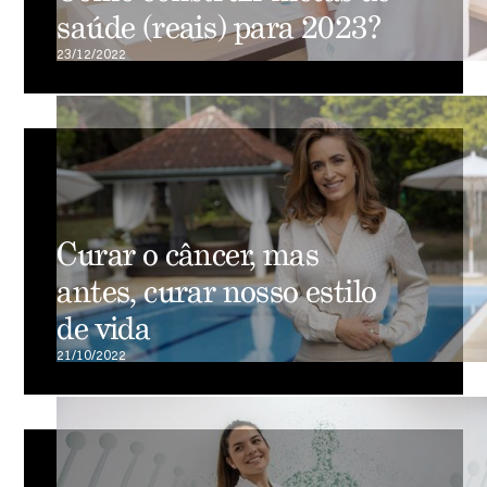
saúde (reais) para 2023?
23/12/2022
Curar o câncer, mas
antes, curar nosso estilo
de vida
21/10/2022