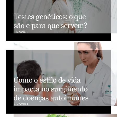
Testes genéticos: o que
são e para que servem?
21/7/2022
Como o estilo de vida
impacta no surgimento
de doenças autoimunes
26/7/2021