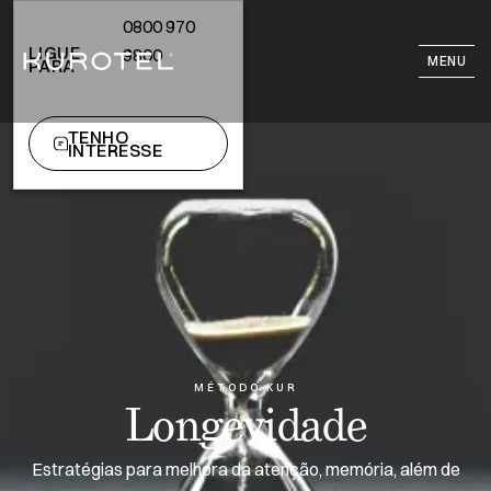
0800 970
LIGUE
9800
MENU
PARA
TENHO
INTERESSE
MÉTODO KUR
Longevidade
Estratégias para melhora da atenção, memória, além de