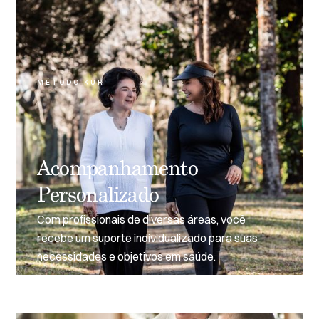
MÉTODO KUR
Acompanhamento
Personalizado
Com profissionais de diversas áreas, você
recebe um suporte individualizado para suas
necessidades e objetivos em saúde.