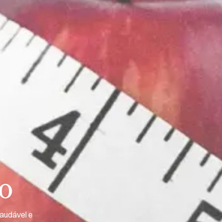
o
saudável e