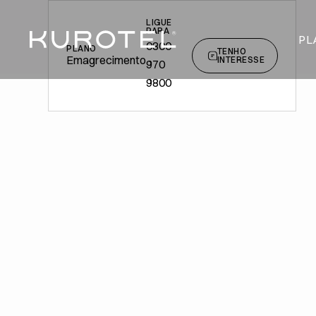
LIGUE
PARA
PL
0800
PLANO
TENHO
Emagrecimento
INTERESSE
970
9800