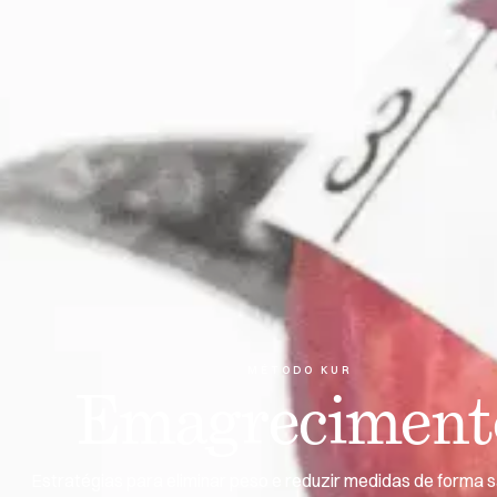
MÉTODO KUR
Emagreciment
Estratégias para eliminar peso e reduzir medidas de forma 