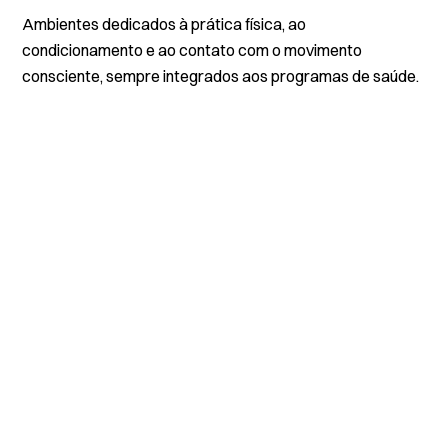
Ambientes dedicados à prática física, ao
condicionamento e ao contato com o movimento
consciente, sempre integrados aos programas de saúde.
ESPAÇOS E ATIVIDADES
ES
Quadra de tênis
P
Estrutura ao ar livre para prática
Am
esportiva, estimulando coordenação,
at
resistência e prazer no movimento.
co