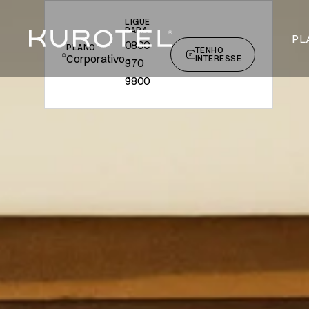
LIGUE
PARA
PL
0800
PLANO
TENHO
Corporativo
INTERESSE
970
9800