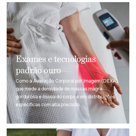
Exames e tecnologias
padrão ouro
Como a Avaliação Corporal por Imagem (DEXA),
que mede a densidade de massas magra,
gordurosa e óssea do corpo e em distribuições
específicas com alta precisão.