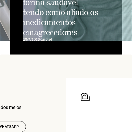
forma saudável
tendo como aliado os
medicamentos
emagrecedores
29/7/2026
Kurotel
 dos meios:
WHATSAPP