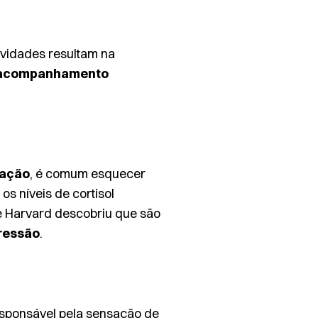
ividades resultam na
acompanhamento
fação
, é comum esquecer
s níveis de cortisol
de Harvard descobriu que são
ressão
.
esponsável pela sensação de