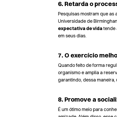
6. Retarda o proce
Pesquisas
mostram que as at
Universidade de Birmingham 
expectativa de vida
tende 
em seus dias.
7. O exercício melh
Quando feito de forma regular
organismo e amplia a reserv
garantindo, dessa maneira,
8. Promove a social
É um ótimo meio para conhec
amizade. Além disso, esse c