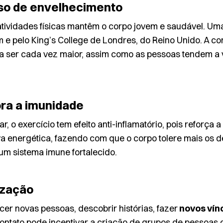
sso de envelhecimento
ividades físicas mantêm o corpo jovem e saudável. Uma d
e pelo King’s College de Londres, do Reino Unido. A co
a ser cada vez maior, assim como as pessoas tendem a
ora a imunidade
, o exercício tem efeito anti-inflamatório, pois reforça a
a energética, fazendo com que o corpo tolere mais os des
 um
sistema imune
fortalecido.
ização
er novas pessoas, descobrir histórias, fazer
novos vín
ontato pode incentivar a criação de grupos de pessoas 