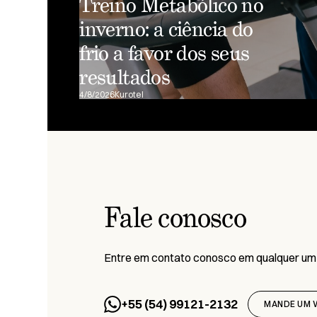
Treino Metabólico no
inverno: a ciência do
frio a favor dos seus
resultados
4/8/2026
Kurotel
Fale conosco
Entre em contato conosco em qualquer um
+55 (54) 99121-2132
MANDE UM 