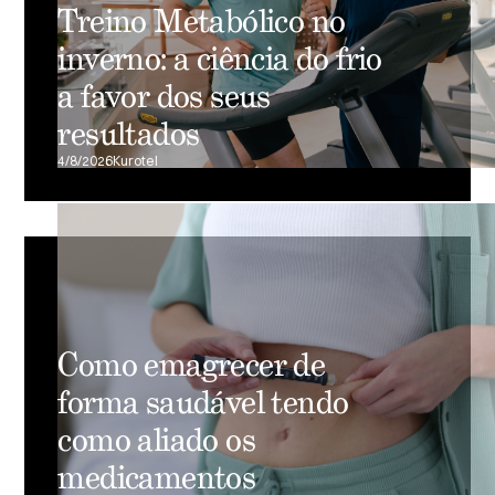
Treino Metabólico no
inverno: a ciência do frio
a favor dos seus
resultados
4/8/2026
Kurotel
Como emagrecer de
forma saudável tendo
como aliado os
medicamentos