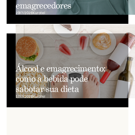
emagrecedores
29/7/2026
Kurotel
Álcool e emagrecimento:
como a bebida pode
sabotar sua dieta
17/7/2026
Kurotel