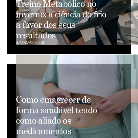
Treino Metabólico no
inverno: a ciência do frio
a favor dos seus
resultados
4/8/2026
Kurotel
Como emagrecer de
forma saudável tendo
como aliado os
medicamentos