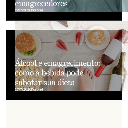
emagrecedores
29/7/2026
Kurotel
Álcool e emagrecimento:
como a bebida pode
sabotar sua dieta
17/7/2026
Kurotel