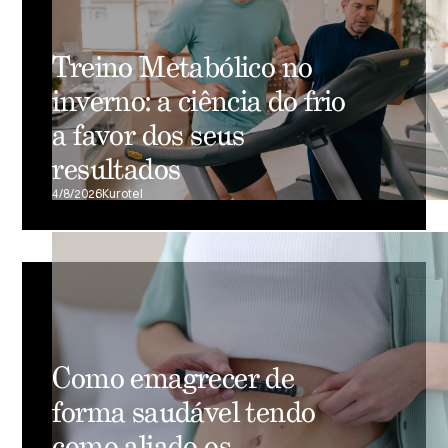
Treino Metabólico no
inverno: a ciência do frio
a favor dos seus
resultados
4/8/2026
Kurotel
Como emagrecer de
forma saudável tendo
como aliado os