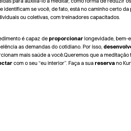
as para auxiliá-lo a meditar, como forma de reduzir os 
e identificam se você, de fato, está no caminho certo da 
ividuais ou coletivas, com treinadores capacitados.
edimento é capaz de
proporcionar
longevidade, bem-e
elência as demandas do cotidiano. Por isso,
desenvolv
cionam mais saúde a você.Queremos que a meditação f
ectar
com o seu “eu interior”. Faça a sua
reserva
no Kur