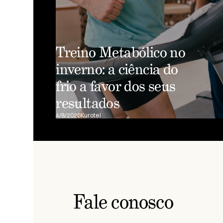
Treino Metabólico no
inverno: a ciência do
frio a favor dos seus
resultados
4/8/2026
Kurotel
Fale conosco