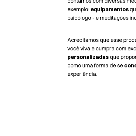
contamos com diversas medid
exemplo:
equipamentos
qu
psicólogo - e meditações ind
Acreditamos que esse proc
você viva e cumpra com exc
personalizadas
que propor
como uma forma de se
con
experiência.