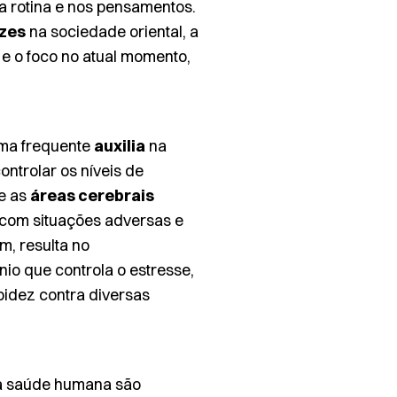
a rotina e nos pensamentos.
ízes
na sociedade oriental, a
 e o foco no atual momento,
rma frequente
auxilia
na
ontrolar os níveis de
e as
áreas cerebrais
com situações adversas e
m, resulta no
nio que controla o estresse,
pidez contra diversas
à saúde humana são