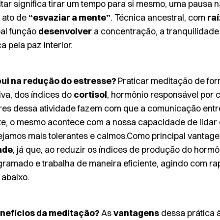
tar significa tirar um tempo para si mesmo, uma pausa n
o ato de
“esvaziar a mente”
. Técnica ancestral, com
ra
al função
desenvolver
a concentração, a tranquilidade
 pela paz interior.
ui na redução do estresse?
Praticar meditação de fo
iva, dos índices do
cortisol
, hormônio responsável por c
ares dessa atividade fazem com que a comunicação entr
e, o mesmo acontece com a nossa capacidade de lidar 
ejamos mais tolerantes e calmos.Como principal vantage
ade
, já que, ao reduzir os índices de produção do hormô
gramado e trabalha de maneira eficiente, agindo com ra
 abaixo.
enefícios da meditação?
As
vantagens
dessa prática 