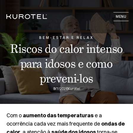
MENU
BEM-ESTAR E RELAX
Riscos do calor intenso
para idosos e como
preveni-los
9/7/2026
Kurotel
Com o
aumento das temperaturas
e a
ocorrência cada vez mais frequente de
ondas de
calor
, a atenção à
saúde dos idosos
torna-se