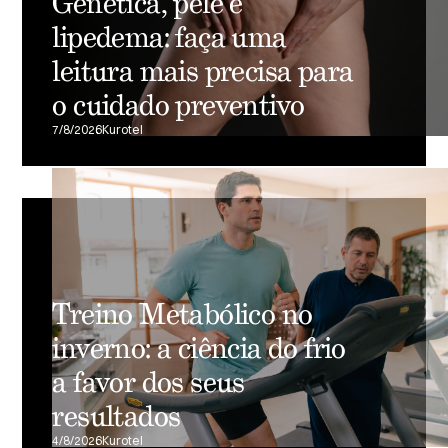
Genética, pele e
lipedema: faça uma
leitura mais precisa para
o cuidado preventivo
7/8/2026
Kurotel
Treino Metabólico no
inverno: a ciência do frio
a favor dos seus
resultados
4/8/2026
Kurotel