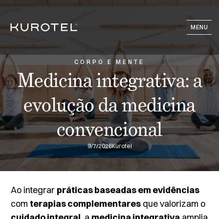
MENU
CORPO E MENTE
Medicina integrativa: a
evolução da medicina
convencional
9/7/2026
Kurotel
Ao integrar
práticas baseadas em evidências
com
terapias complementares
que valorizam o
cuidado integral
, a
medicina integrativa
amplia