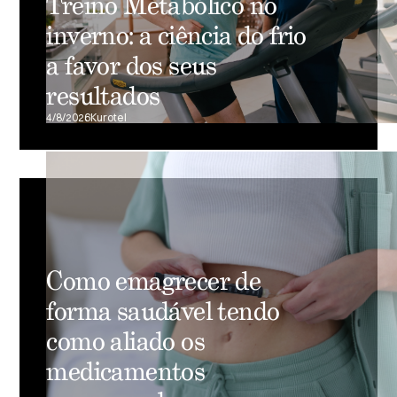
Treino Metabólico no
inverno: a ciência do frio
a favor dos seus
resultados
4/8/2026
Kurotel
Como emagrecer de
forma saudável tendo
como aliado os
medicamentos