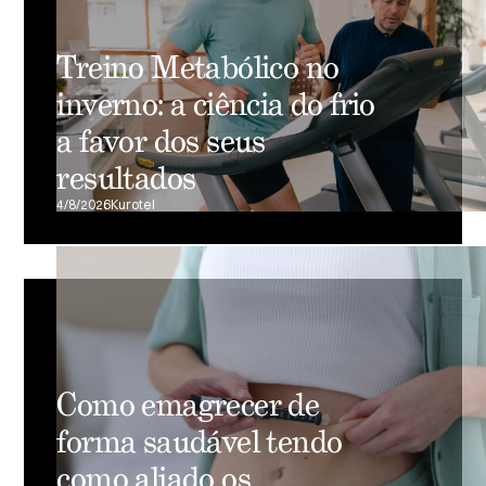
Treino Metabólico no
inverno: a ciência do frio
a favor dos seus
resultados
4/8/2026
Kurotel
Como emagrecer de
forma saudável tendo
como aliado os