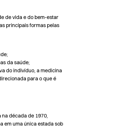
e de vida e do bem-estar
s principais formas pelas
úde;
eas da saúde;
a do indivíduo, a medicina
 direcionada para o que é
a
na década de 1970,
soa em uma única estada sob