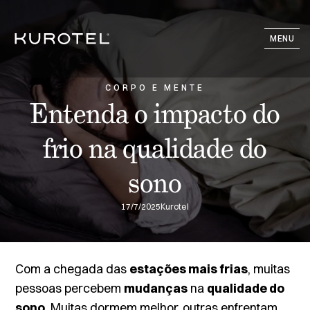
MENU
CORPO E MENTE
Entenda o impacto do
frio na qualidade do
sono
17/7/2025
Kurotel
Com a chegada das
estações mais frias
, muitas
pessoas percebem
mudanças
na
qualidade do
sono
. Muitas dormem melhor, outras enfrentam