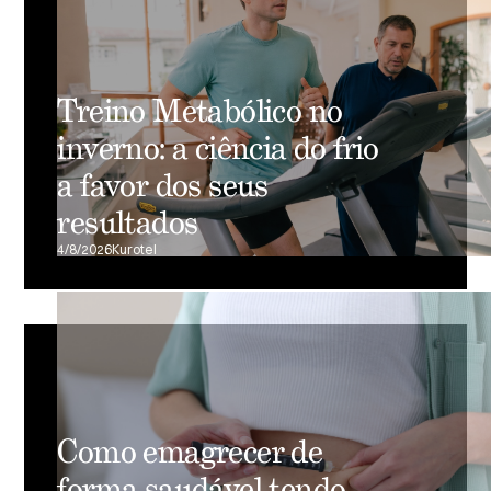
Treino Metabólico no
inverno: a ciência do frio
a favor dos seus
resultados
4/8/2026
Kurotel
Como emagrecer de
forma saudável tendo