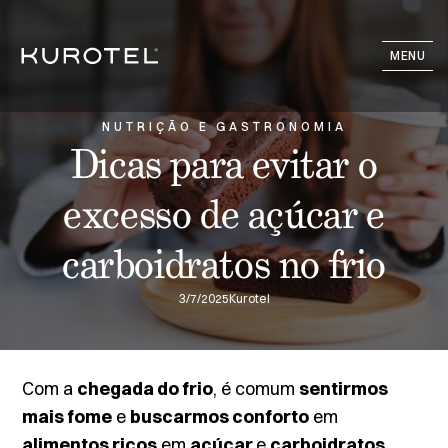
MENU
NUTRIÇÃO E GASTRONOMIA
Dicas para evitar o
excesso de açúcar e
carboidratos no frio
3/7/2025
Kurotel
Com a
chegada do frio
, é comum
sentirmos
mais fome
e
buscarmos conforto
em
alimentos ricos
em
açúcar
e
carboidratos
,