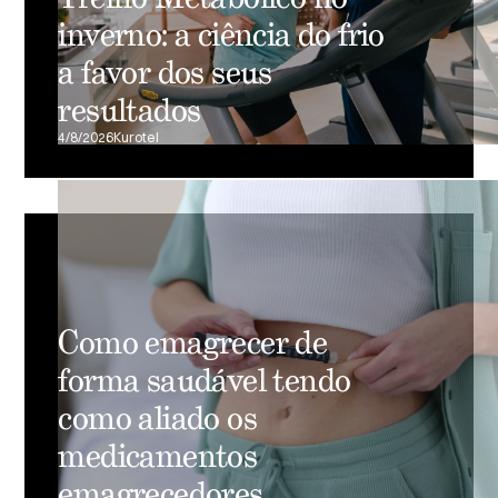
inverno: a ciência do frio
a favor dos seus
resultados
4/8/2026
Kurotel
Como emagrecer de
forma saudável tendo
como aliado os
medicamentos
emagrecedores