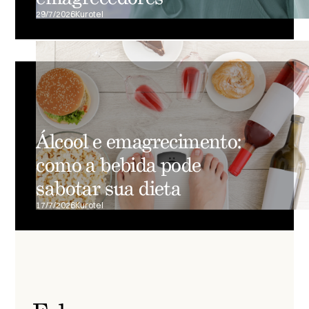
29/7/2026
Kurotel
Álcool e emagrecimento:
como a bebida pode
sabotar sua dieta
17/7/2026
Kurotel