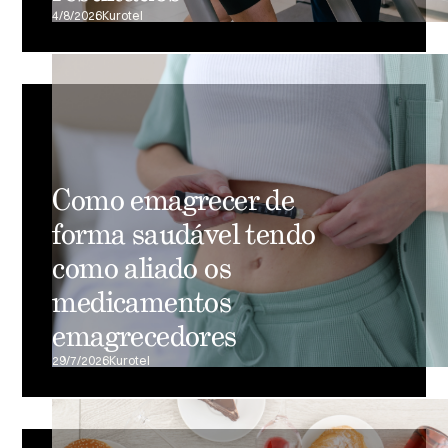
4/8/2026
Kurotel
Como emagrecer de
forma saudável tendo
como aliado os
medicamentos
emagrecedores
29/7/2026
Kurotel