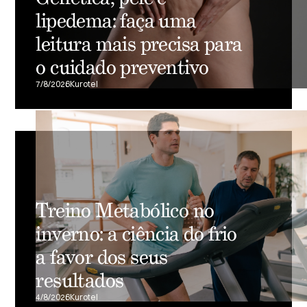
lipedema: faça uma
leitura mais precisa para
o cuidado preventivo
7/8/2026
Kurotel
Treino Metabólico no
inverno: a ciência do frio
a favor dos seus
resultados
4/8/2026
Kurotel