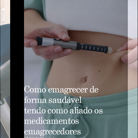
Como emagrecer de
forma saudável
tendo como aliado os
medicamentos
emagrecedores