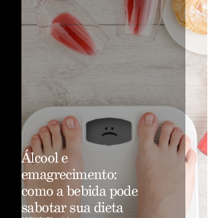
Álcool e
emagrecimento:
como a bebida pode
sabotar sua dieta