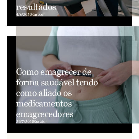
resultados
4/8/2026
Kurotel
Como emagrecer de
forma saudável tendo
como aliado os
medicamentos
emagrecedores
29/7/2026
Kurotel