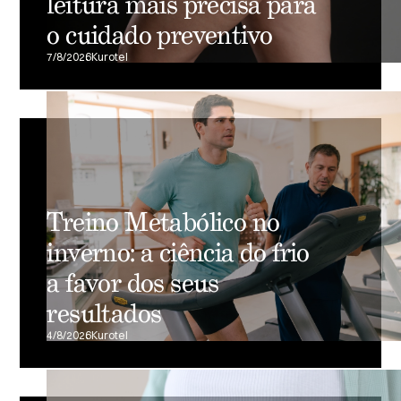
leitura mais precisa para
o cuidado preventivo
7/8/2026
Kurotel
Treino Metabólico no
inverno: a ciência do frio
a favor dos seus
resultados
4/8/2026
Kurotel