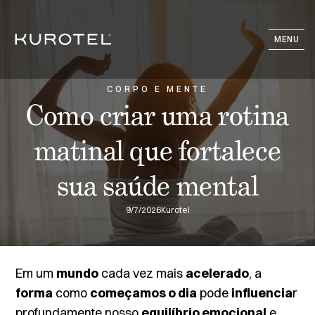
MENU
CORPO E MENTE
Como criar uma rotina
matinal que fortalece
sua saúde mental
9/7/2026
Kurotel
Em um
mundo
cada vez mais
acelerado
, a
forma
como
começamos o dia
pode
influencia
r
profundamente nosso
equilíbrio emocional
e