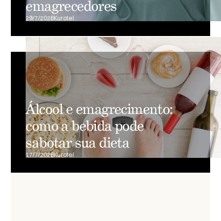
emagrecedores
29/7/2026
Kurotel
Álcool e emagrecimento:
como a bebida pode
sabotar sua dieta
17/7/2026
Kurotel