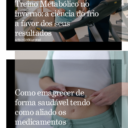
Treino Metabólico no
inverno: a ciência do frio
a favor dos seus
resultados
4/8/2026
Kurotel
Como emagrecer de
forma saudável tendo
como aliado os
medicamentos