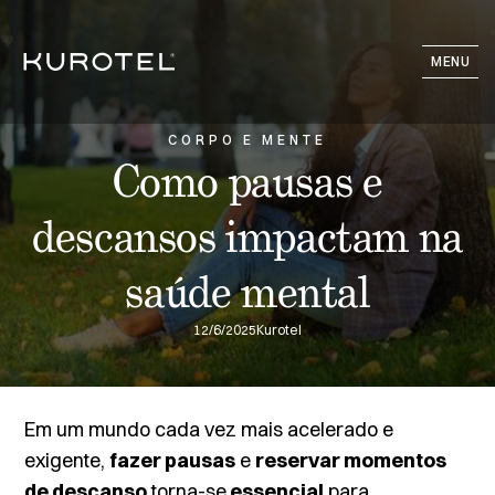
MENU
CORPO E MENTE
Como pausas e
descansos impactam na
saúde mental
12/6/2025
Kurotel
Em um mundo cada vez mais acelerado e
exigente,
fazer pausas
e
reservar momentos
de descanso
torna-se
essencial
para