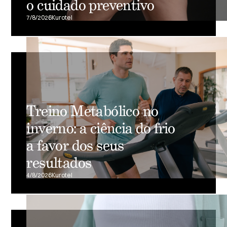
o cuidado preventivo
7/8/2026
Kurotel
Treino Metabólico no
inverno: a ciência do frio
a favor dos seus
resultados
4/8/2026
Kurotel