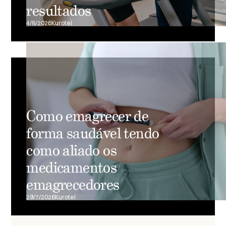
resultados
4/8/2026
Kurotel
Como emagrecer de
forma saudável tendo
como aliado os
medicamentos
emagrecedores
29/7/2026
Kurotel