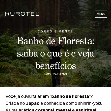
MENU
CORPO E MENTE
Banho de Floresta:
saiba o que é e veja
benefícios
5/9/2024
Kurotel
Você já ouviu falar em "
banho de floresta
"?
Criada no
Japão
e conhecida como
shinrin-yoku
,
é uma
prática corporal
,
mental
e
espiritual