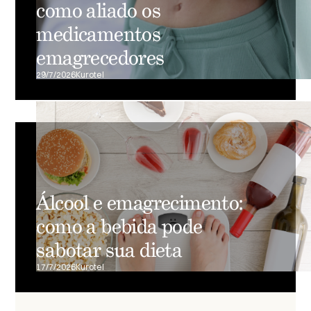
como aliado os
medicamentos
emagrecedores
29/7/2026
Kurotel
Álcool e emagrecimento:
como a bebida pode
sabotar sua dieta
17/7/2026
Kurotel