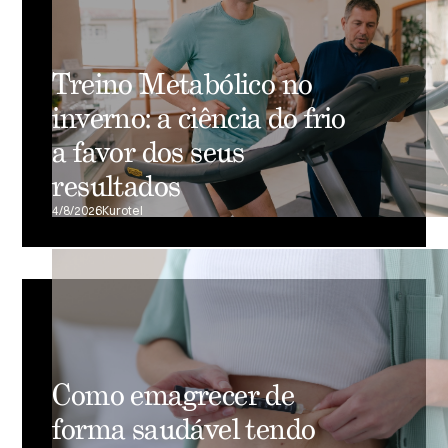
Treino Metabólico no
inverno: a ciência do frio
a favor dos seus
resultados
4/8/2026
Kurotel
Como emagrecer de
forma saudável tendo