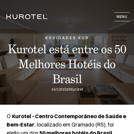
MENU
NOVIDADES KUR
Kurotel está entre os 50
Melhores Hotéis do
Brasil
24/10/2025
Kurotel
O
Kurotel - Centro Contemporâneo de Saúde e
Bem-Estar
, localizado em Gramado (RS), foi
eleito um dos
50 melhores hotéis do Brasil,