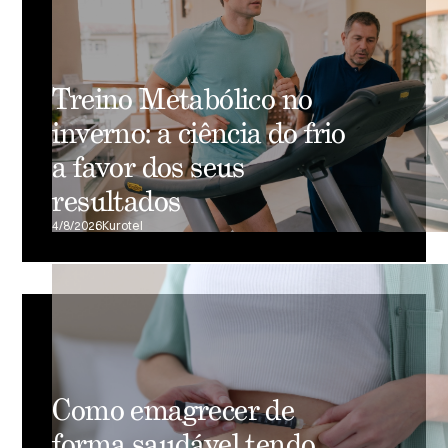
Treino Metabólico no
inverno: a ciência do frio
a favor dos seus
resultados
4/8/2026
Kurotel
Como emagrecer de
forma saudável tendo