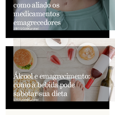
como aliado os
medicamentos
emagrecedores
29/7/2026
Kurotel
Álcool e emagrecimento:
como a bebida pode
sabotar sua dieta
17/7/2026
Kurotel