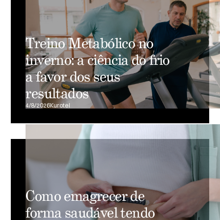
Treino Metabólico no
inverno: a ciência do frio
a favor dos seus
resultados
4/8/2026
Kurotel
Como emagrecer de
forma saudável tendo