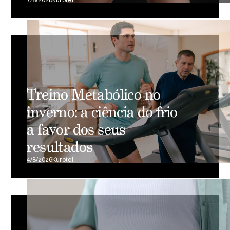
Treino Metabólico no
inverno: a ciência do frio
a favor dos seus
resultados
4/8/2026
Kurotel