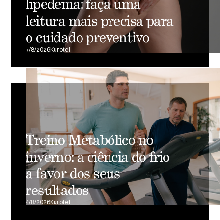
lipedema: faça uma
leitura mais precisa para
o cuidado preventivo
7/8/2026
Kurotel
Treino Metabólico no
inverno: a ciência do frio
a favor dos seus
resultados
4/8/2026
Kurotel