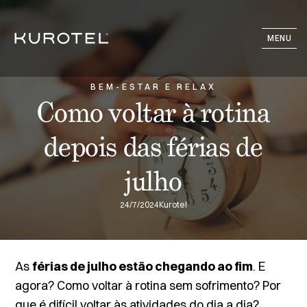
MENU
BEM-ESTAR E RELAX
Como voltar à rotina
depois das férias de
julho
24/7/2024
Kurotel
As
férias de julho estão chegando ao fim
. E
agora? Como voltar à rotina sem sofrimento? Por
que é difícil voltar às atividades do dia a dia?