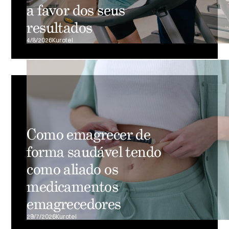
a favor dos seus
resultados
4/8/2026
Kurotel
Como emagrecer de
forma saudável tendo
como aliado os
medicamentos
emagrecedores
29/7/2026
Kurotel